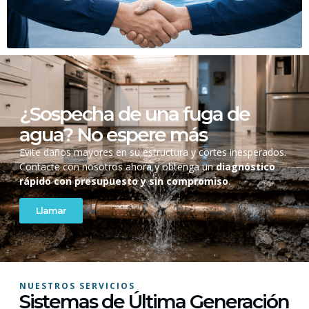
¿Sospecha de una fuga de
agua? No espere más
Evite daños mayores en su estructura y cortes inesperados.
Contacte con nosotros ahora y obtenga un
diagnóstico
rápido con presupuesto y sin compromiso
.
Llamar
NUESTROS SERVICIOS
Sistemas de Última Generación