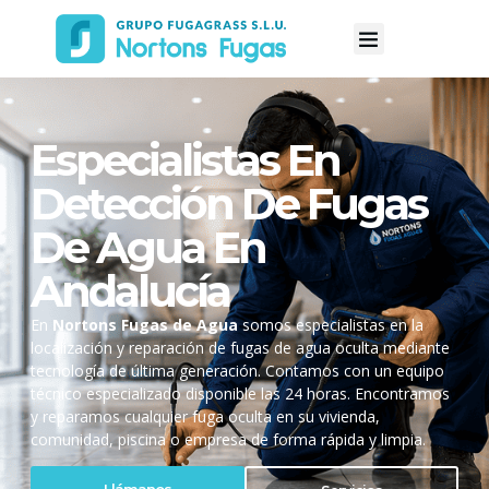
Especialistas En
Detección De Fugas
De Agua En
Andalucía
En
Nortons Fugas de Agua
somos especialistas en la
localización y reparación de fugas de agua oculta mediante
tecnología de última generación. Contamos con un equipo
técnico especializado disponible las 24 horas. Encontramos
y reparamos cualquier fuga oculta en su vivienda,
comunidad, piscina o empresa de forma rápida y limpia.