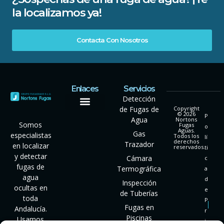
la localizamos ya!
Contacta Con Nosotros
Enlaces
Servicios
Detección
de Fugas de
Copyright
© 2026
P
Agua
Nortons
Somos
Fugas
o
Aguas.
Gas
especialistas
Todos los
lí
derechos
Trazador
en localizar
reservados.
ti
y detectar
Cámara
c
fugas de
Termográfica
a
agua
d
Inspección
ocultas en
e
de Tuberías
toda
P
Fugas en
Andalucía.
r
Piscinas
Usamos
i