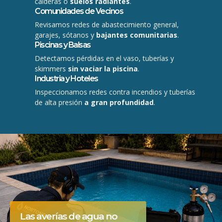
calderas o
suelos radiantes
.
Comunidades de Vecinos
Revisamos redes de abastecimiento general,
garajes, sótanos y
bajantes comunitarias
.
Piscinas y Balsas
Detectamos pérdidas en el vaso, tuberías y
skimmers
sin vaciar la piscina
.
Industria y Hoteles
Inspeccionamos redes contra incendios y tuberías
de alta presión
a gran profundidad
.
Las averías de agua no