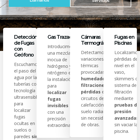
Llámanos
Servicios
Detección
Gas Trazador
Cámaras
Fugas en
de Fugas
Termográficas
Piscinas
Introducimos
con
Detectamos
Localizamos
una mezcla
Geófono
variaciones
pérdidas de
inocua de
Escuchamos
térmicas
nivel en el
hidrógeno y
el paso del
provocadas por
vaso,
nitrógeno en
agua por las
humedades,
skimmers o
la instalación
tuberías con
filtraciones o
sistema de
para
tecnología
pérdidas
en
filtración
localizar
ultrasensible
circuitos de
mediante
fugas
para
calefacción y
pruebas de
invisibles
localizar
suelo radiante
presión
con una
fugas
sin necesidad
avanzadas
precisión
ocultas en
de obras.
sin vaciar la
extraordinaria.
suelos o
piscina.
paredes
sin