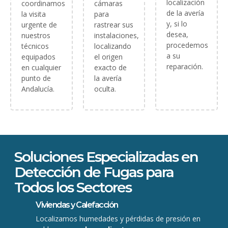
localización
coordinamos
cámaras
de la avería
la visita
para
y, si lo
urgente de
rastrear sus
desea,
nuestros
instalaciones,
procedemos
técnicos
localizando
a su
equipados
el origen
reparación.
en cualquier
exacto de
punto de
la avería
Andalucía.
oculta.
Soluciones Especializadas en
Detección de Fugas para
Todos los Sectores
Viviendas y Calefacción
Localizamos humedades y pérdidas de presión en