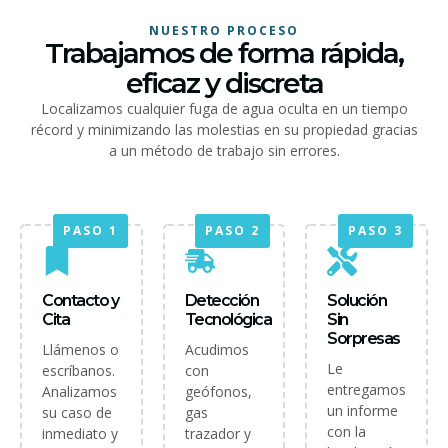
NUESTRO PROCESO
Trabajamos de forma rápida,
eficaz y discreta
Localizamos cualquier fuga de agua oculta en un tiempo
récord y minimizando las molestias en su propiedad gracias
a un método de trabajo sin errores.
PASO 1
PASO 2
PASO 3
Contacto y
Detección
Solución
Cita
Tecnológica
Sin
Sorpresas
Llámenos o
Acudimos
Le
escríbanos.
con
entregamos
Analizamos
geófonos,
un informe
su caso de
gas
con la
inmediato y
trazador y