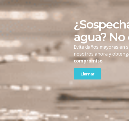
¿Sospecha
agua? No
Evite daños mayores en s
nosotros ahora y obten
compromiso
.
Llamar