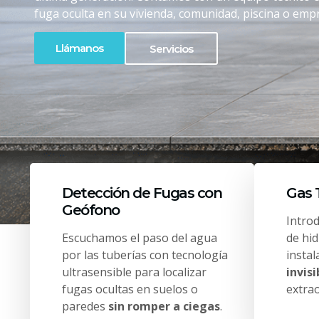
fuga oculta en su vivienda, comunidad, piscina o empr
Llámanos
Servicios
Detección de Fugas con
Gas 
Geófono
Intro
Escuchamos el paso del agua
de hi
por las tuberías con tecnología
insta
ultrasensible para localizar
invisi
fugas ocultas en suelos o
extrao
paredes
sin romper a ciegas
.