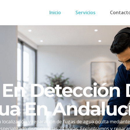
Inicio
Servicios
Contact
s En Detección
ua En Andaluc
 localización y reparación de fugas de agua oculta mediante
specializado disponible las 24 horas. Encontramos y repara