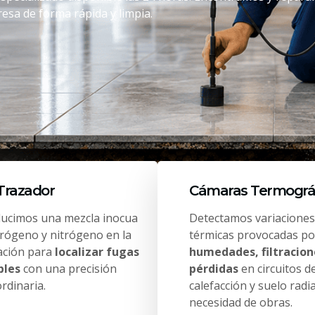
esa de forma rápida y limpia.
Trazador
Cámaras Termográ
ducimos una mezcla inocua
Detectamos variaciones
drógeno y nitrógeno en la
térmicas provocadas po
lación para
localizar fugas
humedades, filtracion
bles
con una precisión
pérdidas
en circuitos d
rdinaria.
calefacción y suelo radi
necesidad de obras.