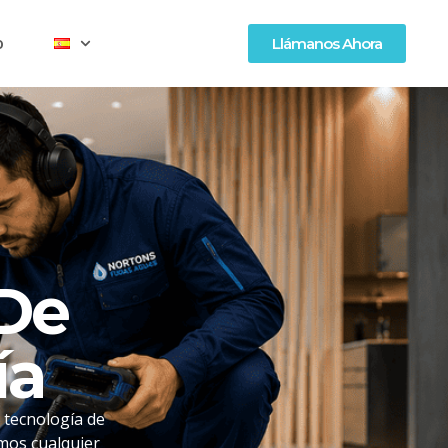
o
Llámanos Ahora
 De
ía
 tecnología de
mos cualquier