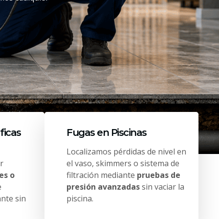
ficas
Fugas en Piscinas
Localizamos pérdidas de nivel en
r
el vaso, skimmers o sistema de
es o
filtración mediante
pruebas de
e
presión avanzadas
sin vaciar la
ante sin
piscina.