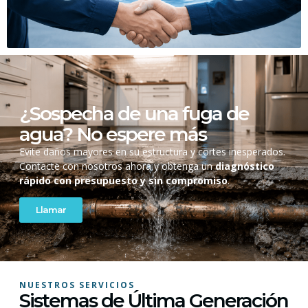
¿Sospecha de una fuga de
agua? No espere más
Evite daños mayores en su estructura y cortes inesperados.
Contacte con nosotros ahora y obtenga un
diagnóstico
rápido con presupuesto y sin compromiso
.
Llamar
NUESTROS SERVICIOS
Sistemas de Última Generación