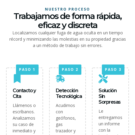
NUESTRO PROCESO
Trabajamos de forma rápida,
eficaz y discreta
Localizamos cualquier fuga de agua oculta en un tiempo
récord y minimizando las molestias en su propiedad gracias
a un método de trabajo sin errores.
PASO 1
PASO 2
PASO 3
Contacto y
Detección
Solución
Cita
Tecnológica
Sin
Sorpresas
Llámenos o
Acudimos
Le
escríbanos.
con
entregamos
Analizamos
geófonos,
un informe
su caso de
gas
con la
inmediato y
trazador y