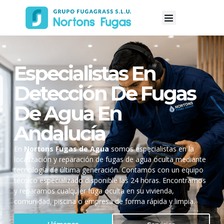
Especialistas En
Detección De Fugas
De Agua En
Andalucía
En
Nortons Fugas de Agua
somos especialistas en la
localización y reparación de fugas de agua oculta mediante
tecnología de última generación. Contamos con un equipo
técnico especializado disponible las 24 horas. Encontramos
y reparamos cualquier fuga oculta en su vivienda,
comunidad, piscina o empresa de forma rápida y limpia.