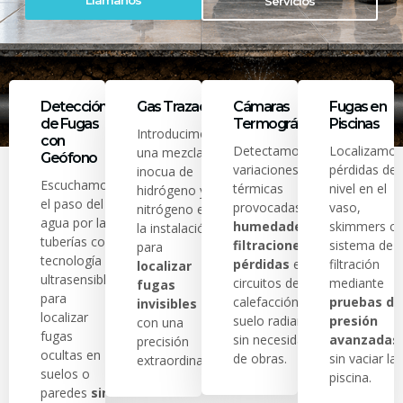
Llámanos
Servicios
Detección
Gas Trazador
Cámaras
Fugas en
de Fugas
Termográficas
Piscinas
Introducimos
con
Detectamos
Localizamos
una mezcla
Geófono
variaciones
pérdidas de
inocua de
Escuchamos
térmicas
nivel en el
hidrógeno y
el paso del
provocadas por
vaso,
nitrógeno en
agua por las
humedades,
skimmers o
la instalación
tuberías con
filtraciones o
sistema de
para
tecnología
pérdidas
en
filtración
localizar
ultrasensible
circuitos de
mediante
fugas
para
calefacción y
pruebas de
invisibles
localizar
suelo radiante
presión
con una
fugas
sin necesidad
avanzadas
precisión
ocultas en
de obras.
sin vaciar la
extraordinaria.
suelos o
piscina.
paredes
sin