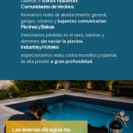
calderas o
suelos radiantes
.
Comunidades de Vecinos
Revisamos redes de abastecimiento general,
garajes, sótanos y
bajantes comunitarias
.
Piscinas y Balsas
Detectamos pérdidas en el vaso, tuberías y
skimmers
sin vaciar la piscina
.
Industria y Hoteles
Inspeccionamos redes contra incendios y tuberías
de alta presión
a gran profundidad
.
Las averías de agua no