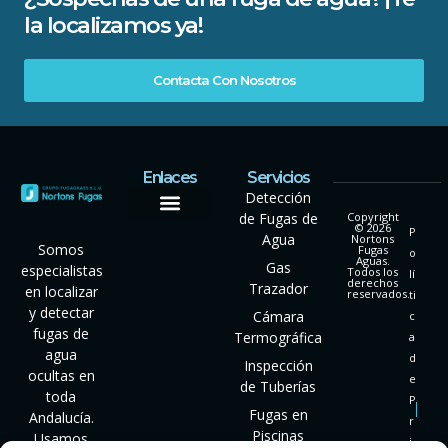
la localizamos ya!
Contacta Con Nosotros
Enlaces
Servicios
Detección
de Fugas de
Copyright
© 2026
P
Agua
Nortons
Somos
Fugas
o
Aguas.
Gas
especialistas
Todos los
lí
derechos
Trazador
en localizar
reservados.
ti
y detectar
Cámara
c
fugas de
Termográfica
a
agua
d
Inspección
ocultas en
e
de Tuberías
toda
P
Fugas en
Andalucía.
r
Piscinas
Usamos
i