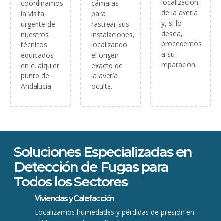
localización
coordinamos
cámaras
de la avería
la visita
para
y, si lo
urgente de
rastrear sus
desea,
nuestros
instalaciones,
procedemos
técnicos
localizando
a su
equipados
el origen
reparación.
en cualquier
exacto de
punto de
la avería
Andalucía.
oculta.
Soluciones Especializadas en
Detección de Fugas para
Todos los Sectores
Viviendas y Calefacción
Localizamos humedades y pérdidas de presión en